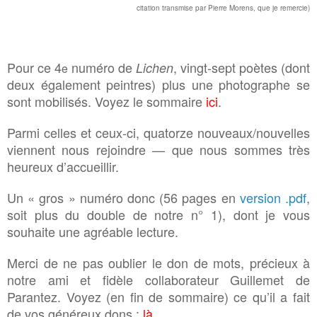
citation transmise par Pierre Morens, que je remercie)
Pour ce 4
numéro de
, vingt-sept poètes (dont
Lichen
e
deux également peintres) plus une photographe se
sont mobilisés. Voyez le sommaire
ici
.
Parmi celles et ceux-ci, quatorze nouveaux/nouvelles
viennent nous rejoindre — que nous sommes très
heureux d’accueillir.
Un « gros » numéro donc (56 pages en
version .pdf
,
soit plus du double de notre n° 1), dont je vous
souhaite une agréable lecture.
Merci de ne pas oublier le don de mots, précieux à
notre ami et fidèle collaborateur Guillemet de
Parantez. Voyez (en fin de sommaire) ce qu’il a fait
de vos généreux dons :
là
.