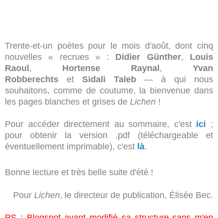
Trente-et-un poètes pour le mois d'août, dont cinq
nouvelles « recrues » :
Didier Günther
,
Louis
Raoul
,
Hortense Raynal
,
Yvan
Robberechts
et
Sidali Taleb
—
à qui
nous
souhaitons, comme de coutume, la bienvenue dans
les pages blanches et grises de
Lichen
!
Pour accéder directement au sommaire, c'est
ici
;
pour obtenir la version .pdf (téléchargeable et
éventuellement imprimable), c'est
là
.
Bonne lecture et très belle suite d'été !
Pour
Lichen
, le directeur de publication, Élisée Bec.
PS : Blogspot ayant modifié sa structure sans m'en