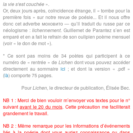
la vie s'est couchée
».
Or, deux jours après, coïncidence étrange, il « tombe pour la
première fois » sur notre revue de poésie... Et il nous offre
donc cet adverbe
моховито
— qu’il traduit du russe par ce
néologisme :
lichennement
. Guillemet de Parantez s’en est
emparé et en a fait le refrain de son oulipien poème mensuel
(voir « le don de mot »).
* Ce sont pas moins de 34 poètes qui participent à ce
numéro de « rentrée » de
Lichen
dont vous pouvez accéder
directement au sommaire
ici
; et dont l
a version « .pdf »
(
là
) comporte 75 pages.
Pour
Lichen
, le directeur de publication, Élisée Bec.
NB 1 : Merci de bien vouloir m’envoyer vos textes pour le n°
suivant
avant le 20 du mois
. Cette précaution me faciliterait
grandement le travail.
NB 2 : Même remarque pour les informations d’événements
liés à la poésie dont vous auriez connaissance ou dans