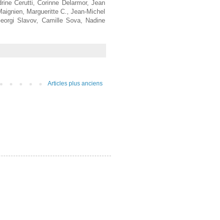
ine Cerutti, Corinne Delarmor, Jean
Maignien, Margueritte C., Jean-Michel
Georgi Slavov, Camille Sova, Nadine
Articles plus anciens