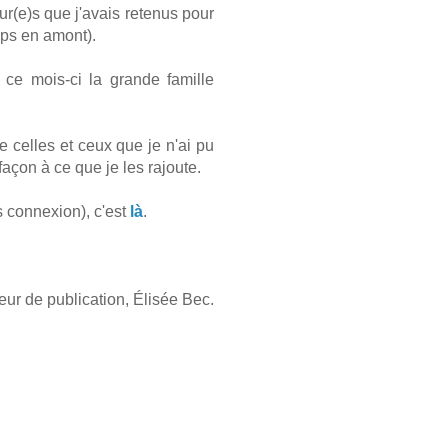
ur(e)s que j'avais retenus pour
emps en amont).
t ce mois-ci la grande famille
e celles et ceux que je n'ai pu
façon à ce que je les rajoute.
s connexion), c'est
là
.
cteur de publication, Élisée Bec.