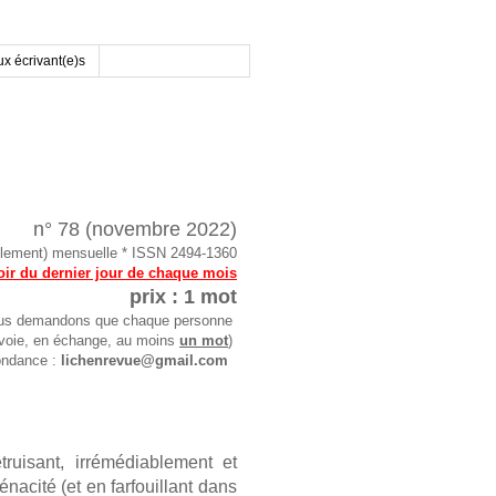
x écrivant(e)s
n° 78 (novembre 2022)
uellement) mensuelle * ISSN 2494-1360
soir du dernier jour de chaque mois
prix : 1 mot
s nous demandons que chaque personne
envoie, en échange, au moins
un mot
)
pondance :
lichenrevue@gmail.com
ruisant, irrémédiablement et
énacité (et en farfouillant dans