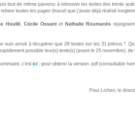
 suis tout de même parvenu à retrouver les textes des trente aute
 refaire toutes les pages (travail que j'avais déjà réalisé longt
e Houllé
,
Cécile Ossant
et
Nathalie Roumanès
rejoignen
e suis arrivé à récupérer que 28 textes sur les 31 prévus *. Qu
 rapidement possible leur(s) texte(s) (avant le 25 novembre), de 
sommaire, c'est
ici
; pour obtenir la version .pdf (consultable hor
Pour
Lichen
, le dire