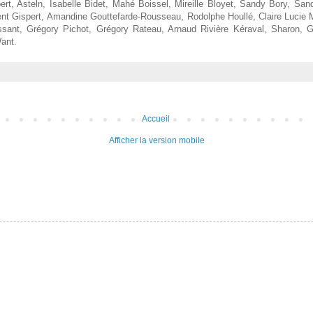
bert, Asteln, Isabelle Bidet, Mahé Boissel, Mireille Bloyet,
Sandy Bory, Sandr
ent Gispert,
Amandine Gouttefarde-Rousseau, Rodolphe Houllé,
Claire Lucie 
ssant, Grégory Pichot, Grégory Rateau, Arnaud Rivière Kéraval, Sharon, 
ant.
Accueil
Afficher la version mobile