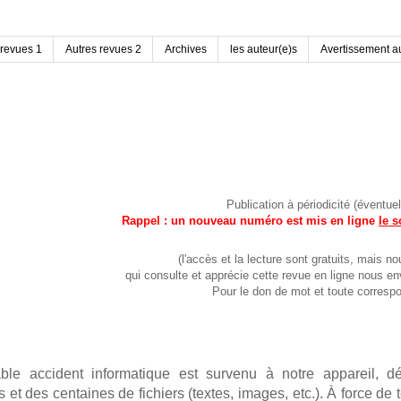
 revues 1
Autres revues 2
Archives
les auteur(e)s
Avertissement au
Publication à périodicité (évent
Rappel : un nouveau numéro est mis en ligne
le 
(l'accès et la lecture sont gratuits, mai
qui consulte et apprécie cette revue en ligne nous 
Pour le don de mot et toute corres
le accident informatique est survenu à notre appareil, dét
et des centaines de fichiers (textes, images, etc.). À force de t