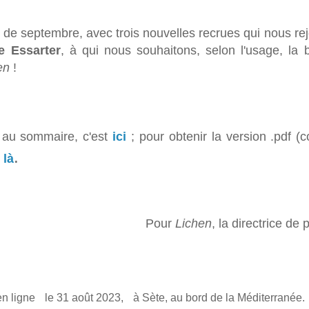
 de septembre, avec trois nouvelles recrues qui nous re
 Essarter
,
à qui nous souhaitons, selon l'usage, la
en
!
 au sommaire, c'est
ici
; pour obtenir la version .pdf (
.
t
là
Pour
Lichen
, la directrice de
en ligne le 31 août
2023, à Sète, au bord de la Méditerranée.