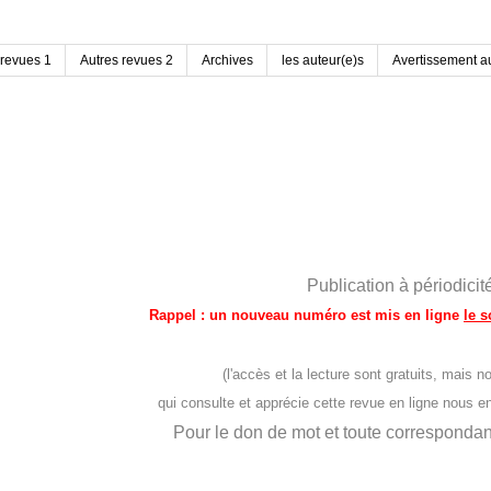
 revues 1
Autres revues 2
Archives
les auteur(e)s
Avertissement au
Publication à périodic
Rappel : un nouveau numéro est mis en ligne
le 
(l'accès et la lecture sont gratuits, mai
qui consulte et apprécie cette revue en ligne nous 
Pour le don de mot et toute corresponda