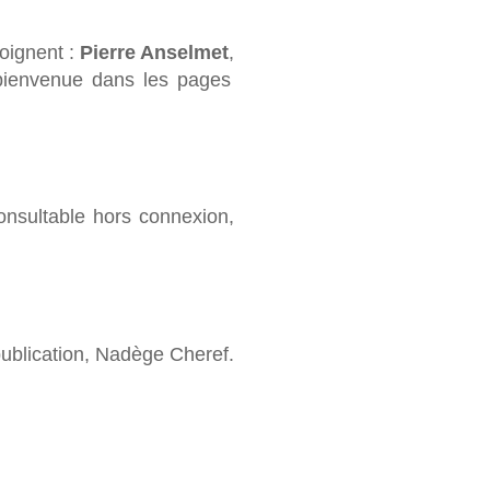
joignent :
Pierre Anselmet
,
 bienvenue dans les pages
consultable hors connexion,
 publication, Nadège Cheref.