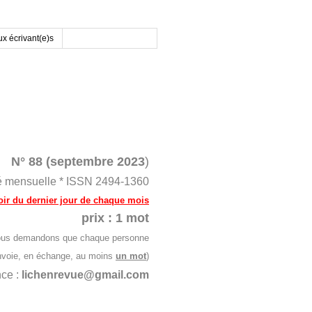
x écrivant(e)s
N°
88 (septembre 2023
)
ité mensuelle * ISSN 2494-1360
soir du dernier jour de chaque mo
is
prix : 1 mot
s nous demandons que chaque personne
envoie, en échange, au moins
un mot
)
nce :
lichenrevue@gmail.com