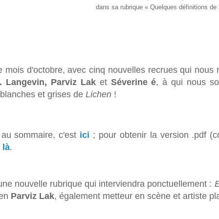
dans sa rubrique
« Quelques définitions de 
e mois d'octobre, avec cinq nouvelles recrues qui nous 
 Langevin, Parviz Lak
et
Séverine é
,
à qui nous sou
blanches et grises de
Lichen
!
 au sommaire, c'est
ici
; pour obtenir la version .pdf (
t
là
.
 une nouvelle rubrique qui interviendra ponctuellement :
E
ien
Parviz Lak
, également metteur en scène et artiste pla