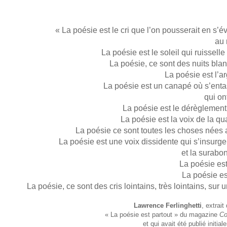
« La poésie est le cri que l’on pousserait en s’é
au 
La poésie est le soleil qui ruisselle
La poésie, ce sont des nuits bla
La poésie est l’
La poésie est un canapé où s’ent
qui on
La poésie est le dérèglement
La poésie est la voix de la q
La poésie ce sont toutes les choses nées 
La poésie est une voix dissidente qui s’insurg
et la surabo
La poésie est
La poésie es
La poésie, ce sont des cris lointains, très lointains, sur
Lawrence Ferlinghetti
, extrai
« La poésie est partout »
du magazine
Co
et qui avait été publié initia