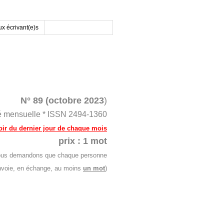
x écrivant(e)s
N°
89 (octobre 2023
)
ité mensuelle * ISSN 2494-1360
soir du dernier jour de chaque mo
is
prix : 1 mot
s nous demandons que chaque personne
envoie, en échange, au moins
un mot
)