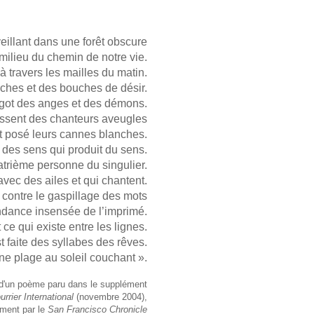
veillant dans une forêt obscure
milieu du chemin de notre vie.
 à travers les mailles du matin.
nches et des bouches de désir.
argot des anges et des démons.
assent des chanteurs aveugles
t posé leurs cannes blanches.
 des sens qui produit du sens.
uatrième personne du singulier.
avec des ailes et qui chantent.
e contre le gaspillage des mots
ndance insensée de l’imprimé.
 ce qui existe entre les lignes.
t faite des syllabes des rêves.
 une plage au soleil couchant ».
t d'un poème paru dans le supplément
urrier International
(novembre 2004),
lement
par le
San Francisco Chronicle