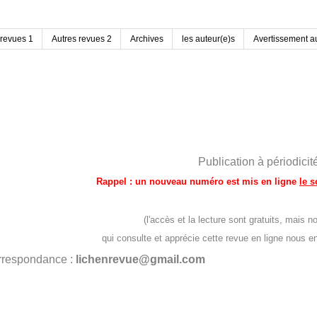
 revues 1
Autres revues 2
Archives
les auteur(e)s
Avertissement au
Publication à périodic
Rappel : un nouveau numéro est mis en ligne
le 
(l'accès et la lecture sont gratuits, mai
qui consulte et apprécie cette revue en ligne nous 
orrespondance :
lichenrevue@gmail.com