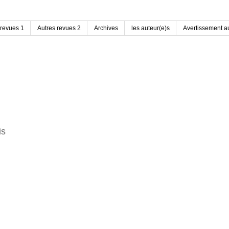
 revues 1
Autres revues 2
Archives
les auteur(e)s
Avertissement au
is