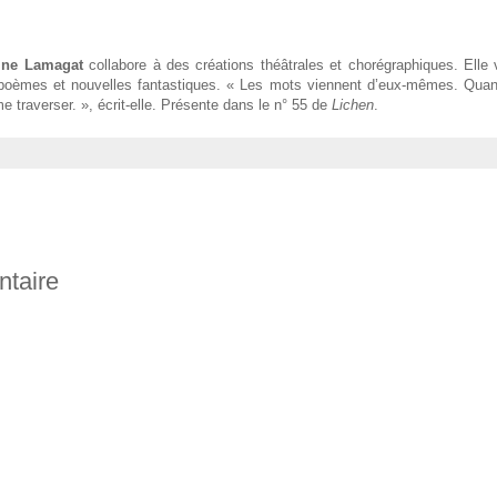
rine Lamagat
collabore à des créations théâtrales et chorégraphiques. Elle
, poèmes et nouvelles fantastiques. « Les mots viennent d’eux-mêmes. Quand i
e traverser. », écrit-elle. Présente dans le n° 55 de
Lichen
.
ntaire