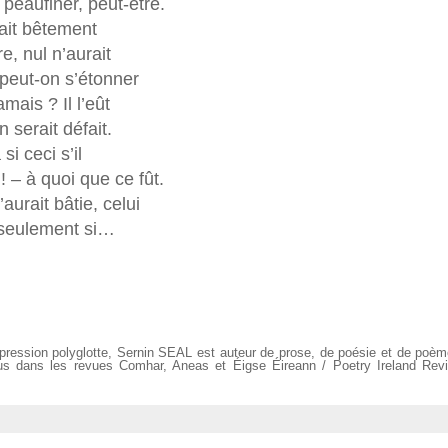
 peaufiner, peut-être.
était bêtement
e, nul n’aurait
peut-on s’étonner
mais ? Il l’eût
en serait défait.
i ceci s’il
! – à quoi que ce fût.
’aurait bâtie, celui
i, seulement si…
pression polyglotte, Sernin SEAL est auteur de prose, de poésie et de poèm
rus dans les revues Comhar, Aneas et Éigse Éireann / Poetry Ireland Revi