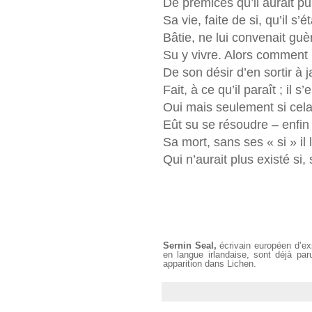
De prémices qu’il aurait pu
Sa vie, faite de si, qu’il s’
Bâtie, ne lui convenait guèr
Su y vivre. Alors comment 
De son désir d’en sortir à ja
Fait, à ce qu’il paraît ; il s’
Oui mais seulement si cela s
Eût su se résoudre – enfin 
Sa mort, sans ses « si » il l
Qui n’aurait plus existé s
Sernin Seal,
écrivain européen d’ex
en langue irlandaise, sont déjà pa
apparition dans Lichen.