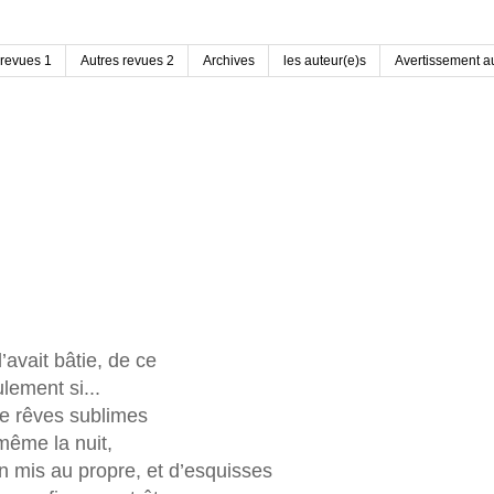
 revues 1
Autres revues 2
Archives
les auteur(e)s
Avertissement au
l’avait bâtie, de ce
ulement si...
 de rêves sublimes
même la nuit,
n mis au propre, et d’esquisses