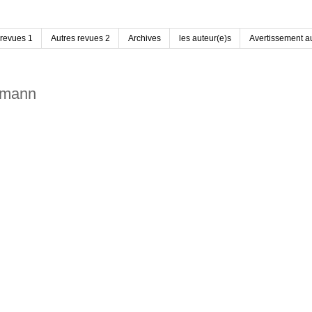
 revues 1
Autres revues 2
Archives
les auteur(e)s
Avertissement au
imann