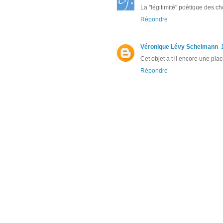
La "légitimité" poétique des ch
Répondre
Véronique Lévy Scheimann
Cet objet a t il encore une pla
Répondre